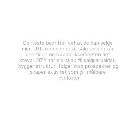
S
a
l
g
s
o
u
t
s
o
u
r
c
i
n
g
f
o
r
n
o
r
s
k
e
b
e
d
r
i
f
t
e
r
m
e
d
h
ø
y
e
a
m
b
i
s
j
o
n
e
r
.
De fleste bedrifter vet at de kan selge 
mer. Utfordringen er at salg sjelden får 
den tiden og oppmerksomheten det 
krever. BTY tar eierskap til salgsarbeidet, 
bygger struktur, følger opp prospekter og 
skaper aktivitet som gir målbare 
resultater.