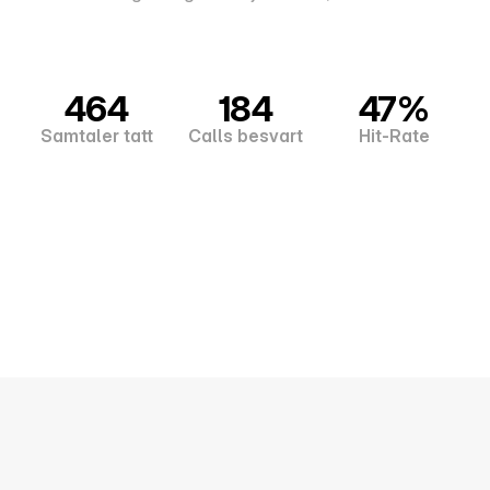
464
184
47%
Samtaler tatt
Calls besvart
Hit-Rate